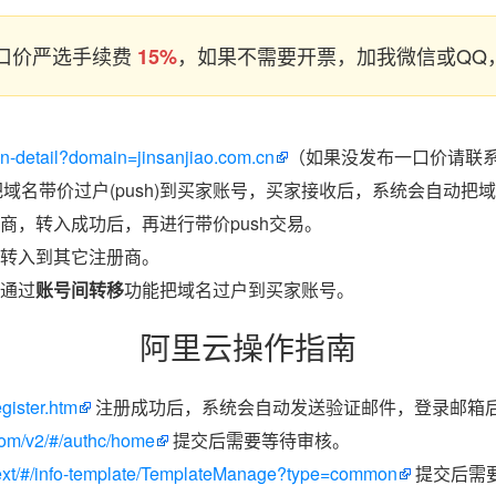
口价严选手续费
，如果不需要开票，加我微信或QQ，
15%
in-detail?domain=jinsanjiao.com.cn
（如果没发布一口价请联系
把域名带价过户(push)到买家账号，买家接收后，系统会自动把
商，转入成功后，再进行带价push交易。
转入到其它注册商。
通过
账号间转移
功能把域名过户到买家账号。
阿里云操作指南
egister.htm
注册成功后，系统会自动发送验证邮件，登录邮箱
.com/v2/#/authc/home
提交后需要等待审核。
/next/#/info-template/TemplateManage?type=common
提交后需