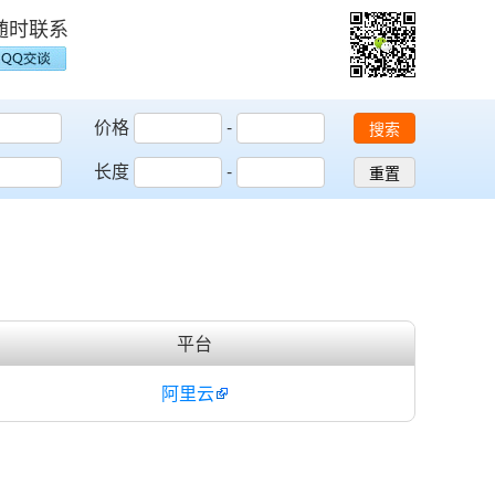
随时联系
价格
-
搜索
长度
-
重置
平台
阿里云