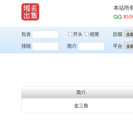
本站所
QQ
包含
开头
结尾
后缀
排除
简介
平台
简介
金三角